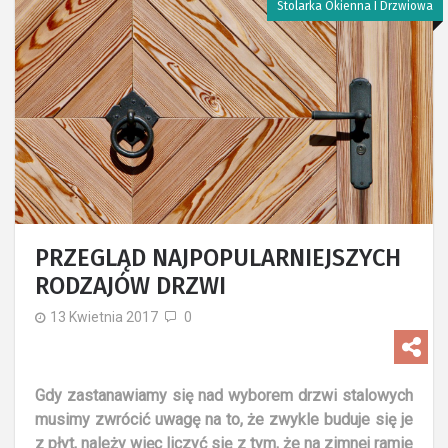
Stolarka Okienna I Drzwiowa
PRZEGLĄD NAJPOPULARNIEJSZYCH
RODZAJÓW DRZWI
13 Kwietnia 2017
0
Gdy zastanawiamy się nad wyborem drzwi stalowych
musimy zwrócić uwagę na to, że zwykle buduje się je
z płyt, należy więc liczyć się z tym, że na zimnej ramie