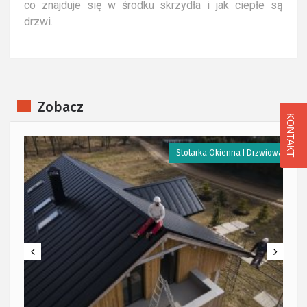
co znajduje się w środku skrzydła i jak ciepłe są
drzwi.
Zobacz
KONTAKT
a
Stolarka Okienna I Drzwiowa