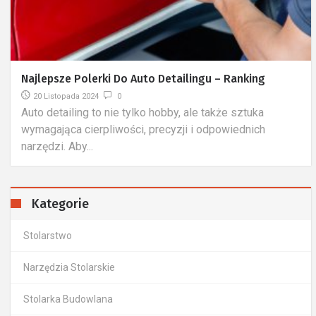
Najlepsze Polerki Do Auto Detailingu – Ranking
20 Listopada 2024
0
Auto detailing to nie tylko hobby, ale także sztuka
wymagająca cierpliwości, precyzji i odpowiednich
narzędzi. Aby...
Kategorie
Stolarstwo
Narzędzia Stolarskie
Stolarka Budowlana