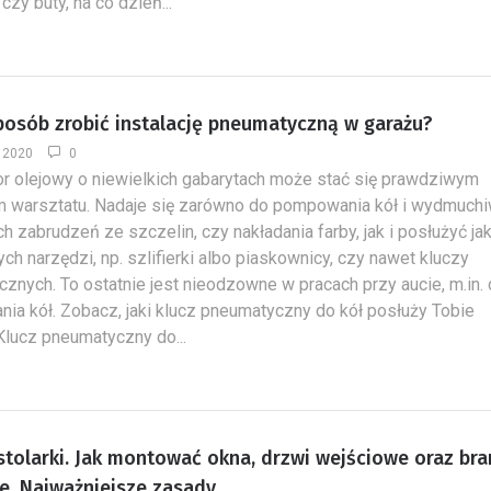
zy buty, na co dzień...
sposób zrobić instalację pneumatyczną w garażu?
a 2020
0
 olejowy o niewielkich gabarytach może stać się prawdziwym
 warsztatu. Nadaje się zarówno do pompowania kół i wydmuchi
ch zabrudzeń ze szczelin, czy nakładania farby, jak i posłużyć ja
ych narzędzi, np. szlifierki albo piaskownicy, czy nawet kluczy
znych. To ostatnie jest nieodzowne w pracach przy aucie, m.in.
ia kół. Zobacz, jaki klucz pneumatyczny do kół posłuży Tobie
 Klucz pneumatyczny do...
stolarki. Jak montować okna, drzwi wejściowe oraz br
e. Najważniejsze zasady