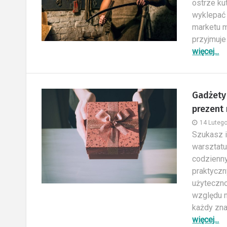
ostrze ku
wyklepać 
marketu ma
przyjmuje
więcej...
Gadżety 
prezent 
14 Luteg
Szukasz i
warsztatu
codzienny
praktyczn
użyteczno
względu n
każdy znaj
więcej...