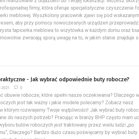
teli realizowane z dojazdem do Twojej lokalizacji. Możesz skorz
ofesjonalnej firmy, która oferuje specjalistyczne czyszczenie fo
cerki meblowej. Wyszkolony pracownik zjawi się pod wskazany
dresem, aby przy pomocy nowoczesnych urządzeń przeprowadzi
zysta tapicerka meblowa to wizytówka w każdym domu oraz biu
mowolnie zwracają sporą uwagę na to, w jakim stanie znajduje s
praktyczne - Jak wybrać odpowiednie buty robocze?
o 2021
0
ć obuwie robocze, które spełni nasze oczekiwania? Dlaczego 
oczych jest tak ważny i jakie modele polecamy? Zobacz nasz
 w którym rozwiejemy Twoje wątpliwości! Jak wybrać buty robo
ne do naszych potrzeb? Pracując w branży BHP często mam uc
wyboru butów roboczych jest traktowany przez wielu ludzi „po
u”, Dlaczego? Bardzo dużo czasu poświęcamy by wybrać buty