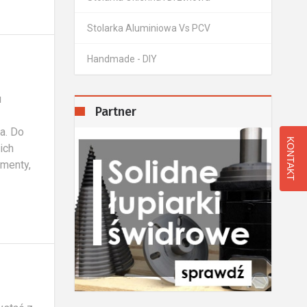
Stolarka Aluminiowa Vs PCV
Handmade - DIY
u
Partner
a. Do
KONTAKT
ich
ementy,