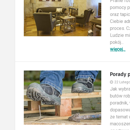
Pranie fo
pomocy pr
oraz tapi
Ciebie a
proces. C
Ludzie mi
pokój...
więcej...
Porady 
22 Luteg
Jak wybra
butów rob
poradnik,
dopasowa
że temat 
macoszem