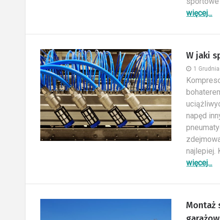
sportowe c
więcej...
W jaki 
1 Grudni
Kompresor
bohaterem
uciążliwy
napęd inn
pneumatyc
zdejmowan
najlepiej.
więcej...
Montaż 
garażow