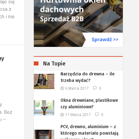
aje się
kosa z
h i nie
ny
Na Topie
Narzędzia do drewna – ile
trzeba wydać?
6 Marca 2017
0
Okna drewniane, plastikowe
 z
czy aluminiowe?
a. Bez
17 Marca 2017
0
i –
PCV, drewno, aluminium – z
którego materiału powstają