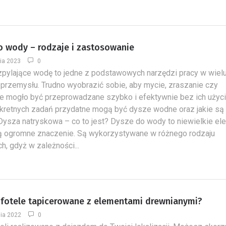
o wody – rodzaje i zastosowanie
ia 2023
0
pylające wodę to jedne z podstawowych narzędzi pracy w wiel
 przemysłu. Trudno wyobrazić sobie, aby mycie, zraszanie czy
e mogło być przeprowadzane szybko i efektywnie bez ich użyci
nkretnych zadań przydatne mogą być dysze wodne oraz jakie są 
Dysza natryskowa – co to jest? Dysze do wody to niewielkie el
ją ogromne znaczenie. Są wykorzystywane w różnego rodzaju
ch, gdyż w zależności...
ć fotele tapicerowane z elementami drewnianymi?
nia 2022
0