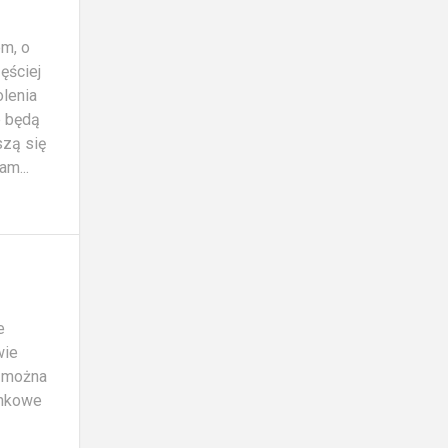
em, o
ęściej
lenia
e będą
szą się
am...
e
wie
e można
unkowe