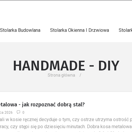
Stolarka Budowlana
Stolarka Okienna I Drzwiowa
Stola
HANDMADE - DIY
Strona główna
talowa - jak rozpoznać dobrą stal?
ca 2026
0
tali w kosie ręcznej decyduje o tym, czy ostrze utrzyma ostrość 
racy, czy stępi się po dziesięciu minutach. Dobra kosa metalow