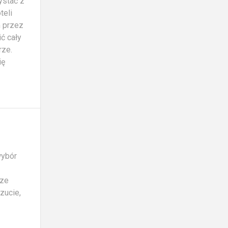
ystać z
teli
m przez
ć cały
rze.
ię
wybór
cze
zucie,