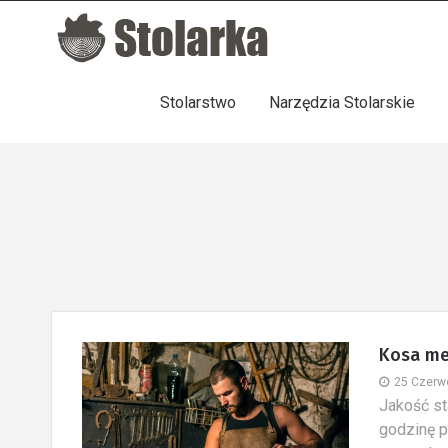
Stolarstwo
Narzędzia Stolarskie
Kosa me
25 Czerw
​Jakość s
godzinę p