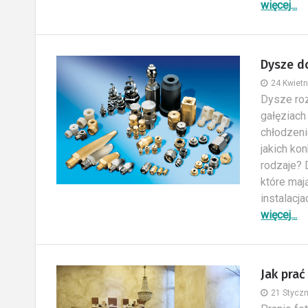
więcej...
Dysze d
24 Kwietn
Dysze roz
gałęziach
chłodzeni
jakich ko
rodzaje? 
które ma
instalacja
więcej...
Jak pra
21 Stycz