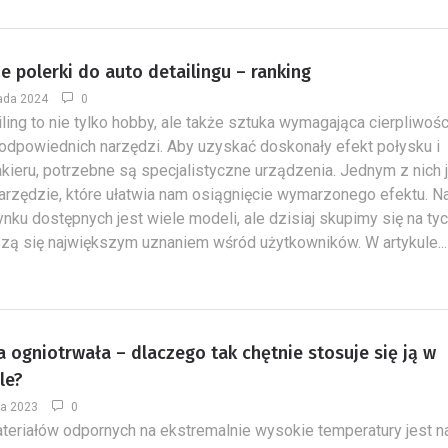
e polerki do auto detailingu – ranking
pada 2024
0
iling to nie tylko hobby, ale także sztuka wymagająca cierpliwośc
i odpowiednich narzędzi. Aby uzyskać doskonały efekt połysku i
akieru, potrzebne są specjalistyczne urządzenia. Jednym z nich 
narzędzie, które ułatwia nam osiągnięcie wymarzonego efektu. N
ynku dostępnych jest wiele modeli, ale dzisiaj skupimy się na tyc
szą się największym uznaniem wśród użytkowników. W artykule...
 ogniotrwała – dlaczego tak chętnie stosuje się ją w
le?
ia 2023
0
teriałów odpornych na ekstremalnie wysokie temperatury jest n
Ile kosztuje zrobienie kortu do
Niezbędnik domow