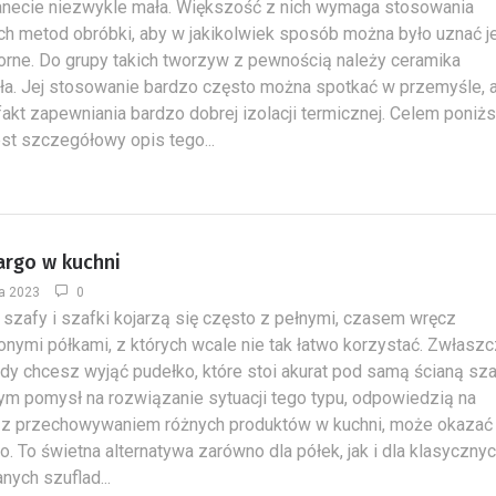
anecie niezwykle mała. Większość z nich wymaga stosowania
squasha?
stolarza
ch metod obróbki, aby w jakikolwiek sposób można było uznać j
31 Marca 2025
0
8 Maja 2017
0
rne. Do grupy takich tworzyw z pewnością należy ceramika
Squash to dynamiczna gra, która
Stolarstwo to z jednej 
ła. Jej stosowanie bardzo często można spotkać w przemyśle, a
zdobywa coraz większą
ale stolarstwo to też k
fakt zapewniania bardzo dobrej izolacji termicznej. Celem poni
popularność w Polsce. Montaż kortu
pewnych umiejętności k
jest szczegółowy opis tego...
do squasha to...
argo w kuchni
a 2023
0
 szafy i szafki kojarzą się często z pełnymi, czasem wręcz
onymi półkami, z których wcale nie tak łatwo korzystać. Zwłasz
 gdy chcesz wyjąć pudełko, które stoi akurat pod samą ścianą sza
m pomysł na rozwiązanie sytuacji tego typu, odpowiedzią na
 z przechowywaniem różnych produktów w kuchni, może okazać 
o. To świetna alternatywa zarówno dla półek, jak i dla klasycznyc
ych szuflad...