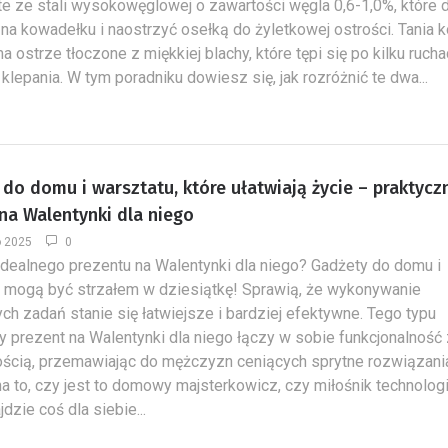
te ze stali wysokowęglowej o zawartości węgla 0,6-1,0%, które d
na kowadełku i naostrzyć osełką do żyletkowej ostrości. Tania 
 ostrze tłoczone z miękkiej blachy, które tępi się po kilku ruchac
 klepania. W tym poradniku dowiesz się, jak rozróżnić te dwa...
do domu i warsztatu, które ułatwiają życie – praktycz
na Walentynki dla niego
o 2025
0
dealnego prezentu na Walentynki dla niego? Gadżety do domu i
 mogą być strzałem w dziesiątkę! Sprawią, że wykonywanie
ch zadań stanie się łatwiejsze i bardziej efektywne. Tego typu
y prezent na Walentynki dla niego łączy w sobie funkcjonalność
ścią, przemawiając do mężczyzn ceniących sprytne rozwiązani
a to, czy jest to domowy majsterkowicz, czy miłośnik technologi
dzie coś dla siebie...