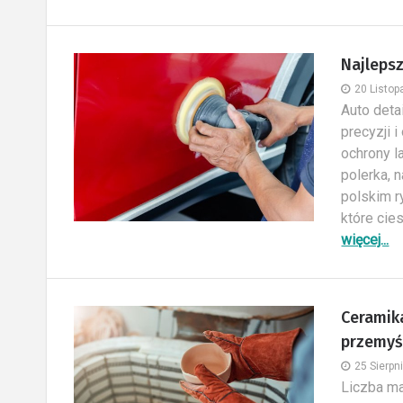
Najlepsz
20 Listo
Auto deta
precyzji 
ochrony l
polerka, 
polskim r
które cie
więcej...
Ceramika
przemyś
25 Sierpn
Liczba ma
Drzwi drewniane, metalowe lub