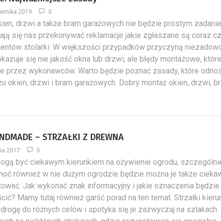
iernika 2019
0
ien, drzwi a także bram garażowych nie będzie prostym zadani
ają się nas przekonywać reklamacje jakie zgłaszane są coraz cz
entów stolarki. W większości przypadków przyczyną niezadowo
okazuje się nie jakość okna lub drzwi, ale błędy montażowe, któr
e przez wykonawców. Warto będzie poznać zasady, które odno
u okien, drzwi i bram garażowych. Dobry montaż okien, drzwi, br
NDMADE – STRZAŁKI Z DREWNA
ia 2017
0
mogą być ciekawym kierunkiem na ożywienie ogrodu, szczególni
hoć również w nie dużym ogrodzie będzie można je także cieka
ować. Jak wykonać znak informacyjny i jakie oznaczenia będzi
cić? Mamy tutaj również garść porad na ten temat. Strzałki kier
drogę do różnych celów i spotyka się je zazwyczaj na szlakach