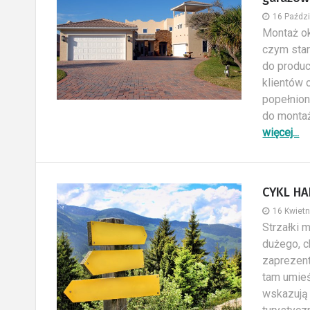
16 Paźdz
Montaż ok
czym star
do produc
klientów 
popełnion
do montaż
więcej...
CYKL HA
16 Kwietn
Strzałki 
dużego, c
zaprezent
tam umieś
wskazują 