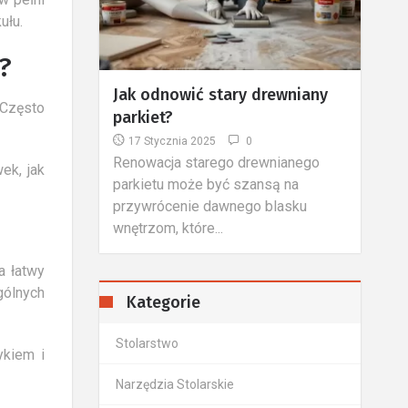
ułu.
?
drewniany
Narzędzia niezbędne do
Nie
 Często
obróbki drewna
stol
12 Października 2019
0
8 M
wnianego
Stolarz powinien odznaczać się
Stola
ek, jak
nsą na
wyjątkową precyzją i dokładnością
ale s
 blasku
podczas obrabiania materiału,
pewny
niezbędna...
a łatwy
gólnych
Kategorie
Stolarstwo
ykiem i
Narzędzia Stolarskie