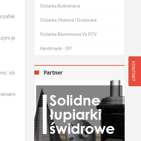
Stolarka Budowlana
 szafek
Stolarka Okienna I Drzwiowa
Stolarka Aluminiowa Vs PCV
zyni je
Handmade - DIY
KONTAKT
Partner
nić ich
zeniami