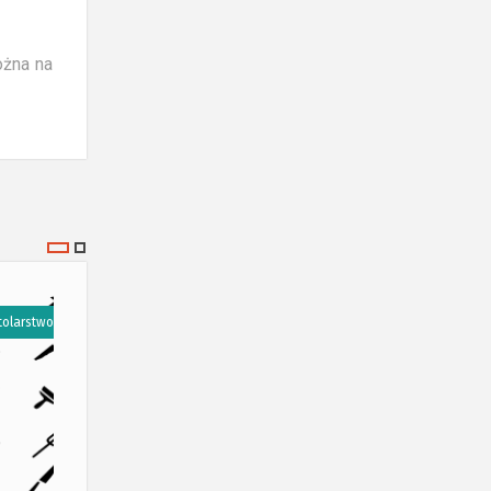
ożna na
tolarstwo
Stolarstwo