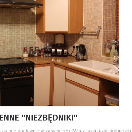
NNE "NIEZBĘDNIKI"
 a są one dosłownie w zasięgu ręki. Mamy tu na myśli drobne akc