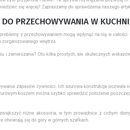
wiedzieć się więcej? Zapraszamy do sprawdzenia naszego artyk
Ń DO PRZECHOWYWANIA W KUCHNI
Niezbędnik domowego
Jak odnowić stary 
ia, problemy z przechowywaniem mogą wpłynąć na nią w całości.
stolarza
parkiet?
aku zorganizowanego wnętrza.
8 Maja 2017
0
17 Stycznia 2025
0
Stolarstwo to z jednej strony hobby,
Renowacja starego dre
su i zamieszania? Oto kilka prostych, ale skutecznych wskazów
ale stolarstwo to też konieczność
parkietu może być sza
pewnych umiejętności każdego...
przywrócenie dawnego
wnętrzom, które...
wania zapasów żywności. Ich ażurowa konstrukcja pozwala n
m ażurowym koszem można szybko sprawdzić położenie poszcze
większyć różne akcesoria, w tym prowadnice z cichym dom
 otwierają się do góry w górnych szafkach.