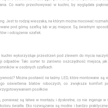
czania. Co warto przechowywać w kuchni, by wyglądała pięknie
ng. Jest to rodzaj wieszaka, na którym można mocować rozmaite
towane pod górną szafką lub w jej miejsce. Są świetnym spos
tów i odciążenie szafek.
 kuchni wykorzystuje przestrzeń pod zlewem do mycia naczyń
 odpadów. Taki sorter to zarówno oszczędność miejsca, jak
pojemników w osobnych szafkach.
ektywność? Można postawić na taśmy LED, które montowane są w
nego oświetlenia blatów roboczych, co zwiększa komfort p
przygotowywaniem posiłków.
 ponieważ są łatwe w montażu i dyskretne, co nie ingeruje w 
 koloru światła. Eko rozwiązania są modne i bardzo praktyczne