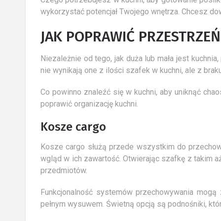
wykorzystać potencjał Twojego wnętrza. Chcesz do
JAK POPRAWIĆ PRZESTRZE
Narzędzia niezbędne do
Niezależnie od tego, jak duża lub mała jest kuchn
obróbki drewna
nie wynikają one z ilości szafek w kuchni, ale z br
12 Października 2019
0
Stolarz powinien odznaczać się
Co powinno znaleźć się w kuchni, aby uniknąć chao
wyjątkową precyzją i dokładnością
poprawić organizację kuchni.
podczas obrabiania materiału,
niezbędna...
Kosze cargo
Kosze cargo służą przede wszystkim do przechowy
wgląd w ich zawartość. Otwierając szafkę z taki
przedmiotów.
Funkcjonalność systemów przechowywania mogą z
pełnym wysuwem. Świetną opcją są podnośniki, które