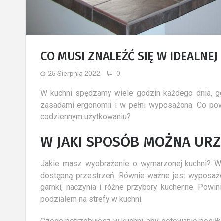
CO MUSI ZNALEŹĆ SIĘ W IDEALNEJ
25 Sierpnia 2022
0
W kuchni spędzamy wiele godzin każdego dnia, go
zasadami ergonomii i w pełni wyposażona. Co pow
codziennym użytkowaniu?
W JAKI SPOSÓB MOŻNA UR
Jakie masz wyobrażenie o wymarzonej kuchni? W
dostępną przestrzeń. Równie ważne jest wyposażen
garnki, naczynia i różne przybory kuchenne. Pow
podziałem na strefy w kuchni.
Czego potrzebujesz w kuchni, aby gotowanie posiłk