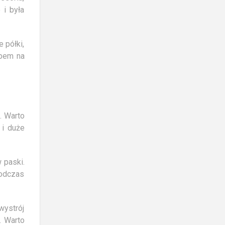
 i była
 półki,
obem na
. Warto
 i duże
 paski.
odczas
wystrój
. Warto