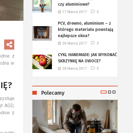
czy aluminiowe?
17 Marca 2017
0
PCV, drewno, aluminium – z
którego materiału powstają
najlepsze okna?
26 Marca 2017
0
CYKL HANDMADE: JAK WYKONAĆ
odnie z
SKRZYNKĘ NA OWOCE?
godna w
28 Marca 2017
0
IĘ?
Polecamy
zystuje
ęt AGD,
odnie z
w pełni