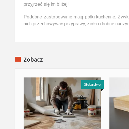
przyjrzeć się im bliżej!
Podobne zastosowanie mają półki kuchenne. Zwykl
nich przechowywać przyprawy, zioła i drobne naczyn
Zobacz
tolarstwo
Stolarstwo