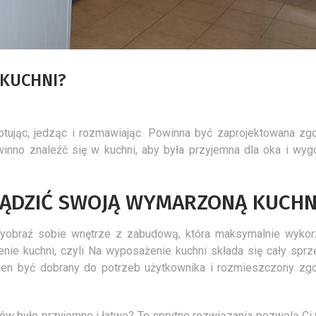
 KUCHNI?
tując, jedząc i rozmawiając. Powinna być zaprojektowana zg
inno znaleźć się w kuchni, aby była przyjemna dla oka i wy
ZĄDZIĆ SWOJĄ WYMARZONĄ KUCHN
yobraź sobie wnętrze z zabudową, która maksymalnie wykor
ie kuchni, czyli Na wyposażenie kuchni składa się cały sprz
inien być dobrany do potrzeb użytkownika i rozmieszczony zg
ów było przyjemne i łatwe? Te sprytne rozwiązania pozwolą Ci 