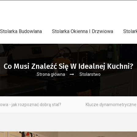
Stolarka Budowlana
Stolarka Okienna I Drzwiowa
Stola
Co Musi Znaleźć Się W Idealnej Kuchni?
Strona główna
Stolarstwo
rą stal?
Klucze dynamometryczne – rodzaje, zastosowania 