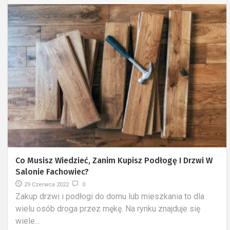
Co Musisz Wiedzieć, Zanim Kupisz Podłogę I Drzwi W
Salonie Fachowiec?
29 Czerwca 2022
0
​Zakup drzwi i podłogi do domu lub mieszkania to dla
wielu osób droga przez mękę. Na rynku znajduje się
wiele...