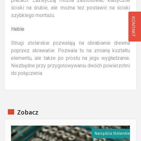
pracach. Zazwyczaj można zastosować klasyczne
ściski na śrubie, ale można też postawić na ściski
szybkiego montażu.
KONTAKT
Heble
Strugi stolarskie pozwalają na obrabianie drewna
poprzez skrawanie. Pozwala to na zmianę kształtu
elementu, ale także po prostu na jego wygładzanie.
Niezbędne przy przygotowywaniu dwóch powierzchni
do połączenia.
Zobacz
e
Narzędzia Stolarskie